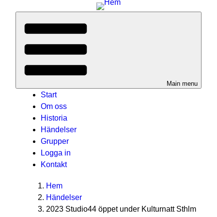
Main menu
Start
Om oss
Historia
Händelser
Grupper
Logga in
Kontakt
Breadcrumbs
You
Hem
are
Händelser
here:
2023 Studio44 öppet under Kulturnatt Sthlm