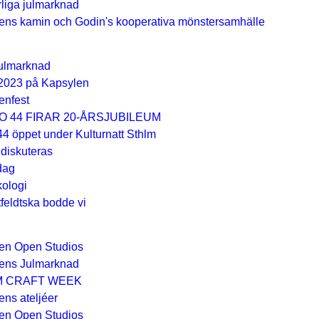
liga julmarknad
ens kamin och Godin's kooperativa mönstersamhälle
ulmarknad
2023 på Kapsylen
enfest
O 44 FIRAR 20-ÅRSJUBILEUM
4 öppet under Kulturnatt Sthlm
diskuteras
dag
ologi
feldtska bodde vi
en Open Studios
ens Julmarknad
M CRAFT WEEK
ns ateljéer
en Open Studios