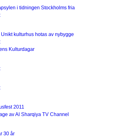
apsylen i tidningen Stockholms fria
t
- Unikt kulturhus hotas av nybygge
t
ens Kulturdagar
t
t
usfest 2011
rtage av Al Sharqiya TV Channel
r 30 år