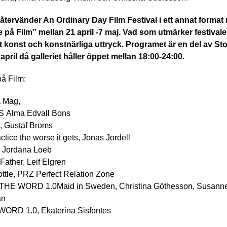
iet återvänder An Ordinary Day Film Festival i ett annat forma
på Film” mellan 21 april -7 maj. Vad som utmärker festival
t konst och konstnärliga uttryck. Programet är en del av S
april då galleriet håller öppet mellan 18:00-24:00.
å Film:
a Mag,
Alma Edvall Bons
, Gustaf Broms
ctice the worse it gets, Jonas Jordell
, Jordana Loeb
 Father, Leif Elgren
ttle, PRZ Perfect Relation Zone
S THE WORD 1.0Maid in Sweden, Christina Göthesson, Susanne
an
WORD 1.0, Ekaterina Sisfontes