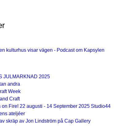
er
n kulturhus visar vägen - Podcast om Kapsylen
S JULMARKNAD 2025
tan andra
raft Week
and Craft
 on Fire! 22 augusti - 14 September 2025 Studio44
ns ateljéer
v skräp av Jon Lindström på Cap Gallery