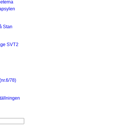
eterna
apsylen
å Stan
tage SVT2
(nr.6/78)
ällningen