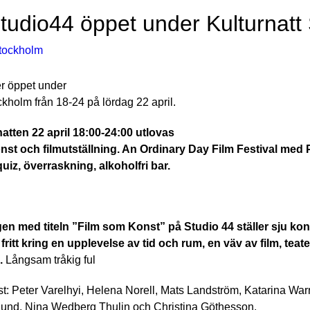
tudio44 öppet under Kulturnatt
er öppet under
ckholm från 18-24 på lördag 22 april.
atten 22 april 18:00-24:00 utlovas
nst och filmutställning. An Ordinary Day Film Festival med
quiz, överraskning, alkoholfri bar.
gen med titeln ”Film som Konst” på Studio 44 ställer sju kon
fritt kring en upplevelse av tid och rum, en väv av film, teater
n.
Långsam tråkig ful
t: Peter Varelhyi, Helena Norell, Mats Landström, Katarina War
lund, Nina Wedberg Thulin och Christina Göthesson.