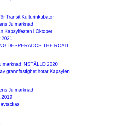
ör Transit Kulturinkubator
ens Julmarknad
ån Kapsylfesten i Oktober
t 2021
ING DESPERADOS-THE ROAD
Julmarknad INSTÄLLD 2020
v grannfastighet hotar Kapsylen
ens Julmarknad
t 2019
avtackas
t