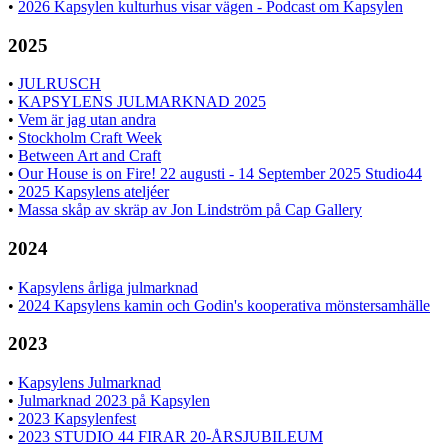
•
2026 Kapsylen kulturhus visar vägen - Podcast om Kapsylen
2025
•
JULRUSCH
•
KAPSYLENS JULMARKNAD 2025
•
Vem är jag utan andra
•
Stockholm Craft Week
•
Between Art and Craft
•
Our House is on Fire! 22 augusti - 14 September 2025 Studio44
•
2025 Kapsylens ateljéer
•
Massa skåp av skräp av Jon Lindström på Cap Gallery
2024
•
Kapsylens årliga julmarknad
•
2024 Kapsylens kamin och Godin's kooperativa mönstersamhälle
2023
•
Kapsylens Julmarknad
•
Julmarknad 2023 på Kapsylen
•
2023 Kapsylenfest
•
2023 STUDIO 44 FIRAR 20-ÅRSJUBILEUM