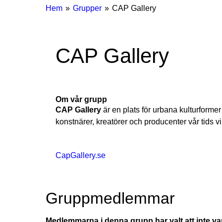
Breadcrumbs
You
Hem
Grupper
CAP Gallery
are
here:
CAP Gallery
Om vår grupp
CAP Gallery
är en plats för urbana kulturformer
konstnärer, kreatörer och producenter vår tids v
CapGallery.se
Gruppmedlemmar
Medlemmarna i denna grupp har valt att inte v