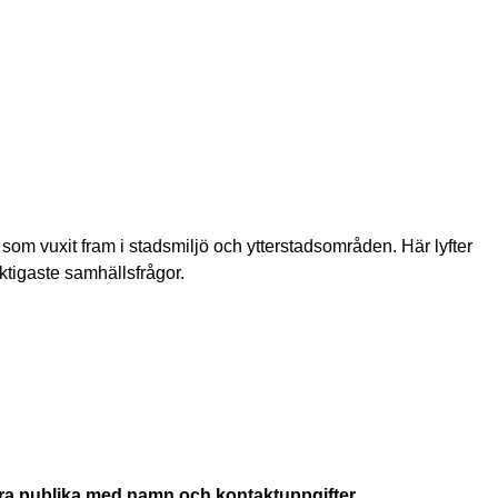
 som vuxit fram i stadsmiljö och ytterstadsområden. Här lyfter
iktigaste samhällsfrågor.
ara publika med namn och kontaktuppgifter