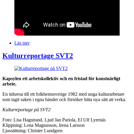
Läs mer
om
SVT
abc
Kulturreportage SVT2
nyheterna
Bilder
Text
Kapsylen ett arbetskollektiv och en fristad för konstnärligt
arbete.
En tidsresa till ett folkhemssverige 1982 med unga kulturarbetare
som tagit saken i egna händer och försöker hitta nya sätt att verka.
Kulturreportage på SVT2
Foto: Lisa Hagstrand, Ljud Jan Pariola, El Ulf Lyrenäs
Klippning: Lena Magnusson, Irena Larsson
Ljussättning: Christer Lundgren