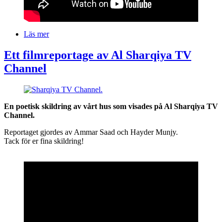
Läs mer
om
Kapsylenfest
Ett filmreportage av Al Sharqiya TV
Channel
Bilder
Text
En poetisk skildring av vårt hus som visades på Al Sharqiya
TV
Channel.
Reportaget gjordes av Ammar Saad och Hayder Munjy.
Tack för er fina skildring!