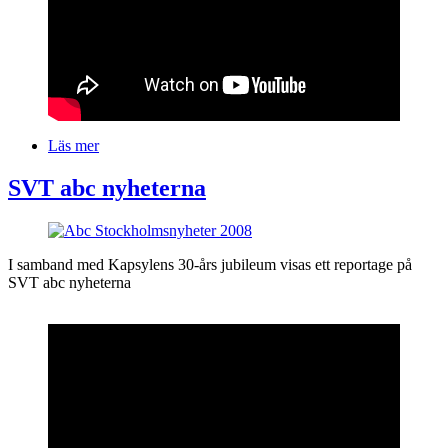
Läs mer
om
Ett
filmreportage
SVT abc nyheterna
av
Al
Bilder
Sharqiya
TV
Text
I samband med Kapsylens 30-års jubileum visas ett reportage på
Channel
SVT abc nyheterna