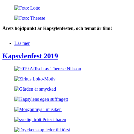
Text
Årets höjdpunkt är Kapsylenfesten, och temat är film!
Läs mer
om
2023
Kapsylenfest
Kapsylenfest 2019
Bilder